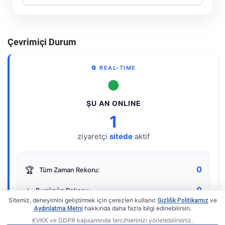
Çevrimiçi Durum
🔄 REAL-TIME
●
ŞU AN ONLINE
1
ziyaretçi
sitede
aktif
0
🏆
Tüm Zaman Rekoru:
0
⭐
Bugünün Rekoru:
Sitemiz, deneyimini geliştirmek için çerezleri kullanır.
ve
Gizlilik Politikamız
hakkında daha fazla bilgi edinebilirsin.
Aydınlatma Metni
KVKK ve GDPR kapsamında tercihlerinizi yönetebilirsiniz.