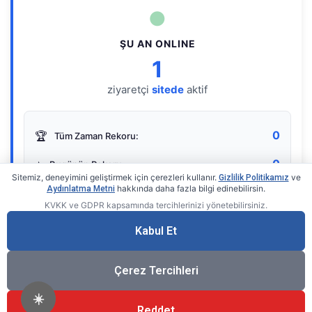
●
ŞU AN ONLINE
1
ziyaretçi
sitede
aktif
0
🏆
Tüm Zaman Rekoru:
0
⭐
Bugünün Rekoru:
Sitemiz, deneyimini geliştirmek için çerezleri kullanır.
ve
Gizlilik Politikamız
hakkında daha fazla bilgi edinebilirsin.
Aydınlatma Metni
KVKK ve GDPR kapsamında tercihlerinizi yönetebilirsiniz.
Live Online Counter
• by KerimUsta
Gerçek zamanlı sayaç
Kabul Et
Çerez Tercihleri
☀️
Reddet