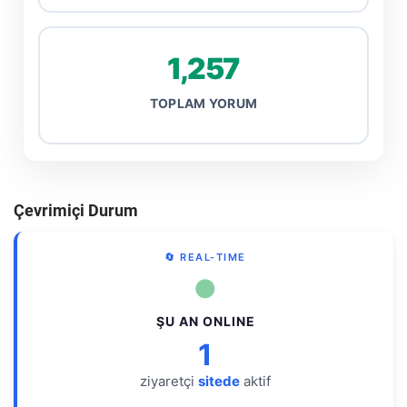
1,257
TOPLAM YORUM
Çevrimiçi Durum
🔄 REAL-TIME
●
ŞU AN ONLINE
1
ziyaretçi
sitede
aktif