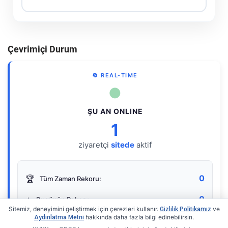
Çevrimiçi Durum
🔄 REAL-TIME
●
ŞU AN ONLINE
1
ziyaretçi
sitede
aktif
0
🏆
Tüm Zaman Rekoru:
0
⭐
Bugünün Rekoru:
Sitemiz, deneyimini geliştirmek için çerezleri kullanır.
ve
Gizlilik Politikamız
hakkında daha fazla bilgi edinebilirsin.
Aydınlatma Metni