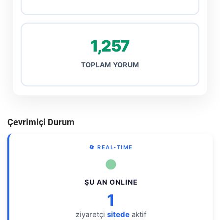
1,257
TOPLAM YORUM
Çevrimiçi Durum
🔄 REAL-TIME
●
ŞU AN ONLINE
1
ziyaretçi
sitede
aktif