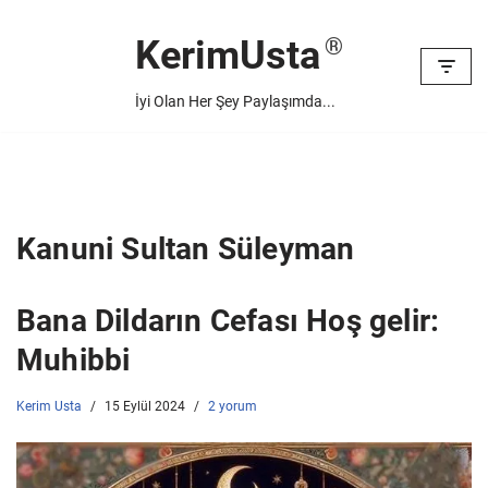
KerimUsta
İçeriğe
geç
İyi Olan Her Şey Paylaşımda...
Kanuni Sultan Süleyman
Bana Dildarın Cefası Hoş gelir:
Muhibbi
Kerim Usta
15 Eylül 2024
2 yorum