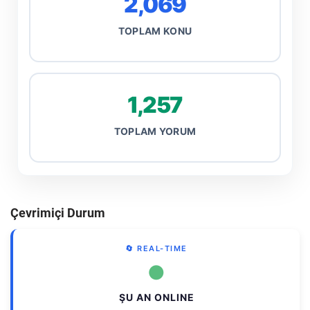
2,069
TOPLAM KONU
1,257
TOPLAM YORUM
Çevrimiçi Durum
🔄 REAL-TIME
●
ŞU AN ONLINE