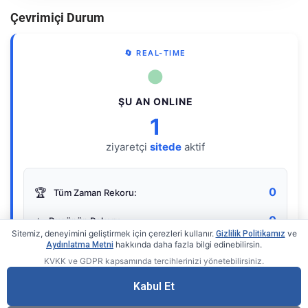
Çevrimiçi Durum
🔄 REAL-TIME
●
ŞU AN ONLINE
1
ziyaretçi
sitede
aktif
0
🏆
Tüm Zaman Rekoru:
0
⭐
Bugünün Rekoru:
Sitemiz, deneyimini geliştirmek için çerezleri kullanır.
ve
Gizlilik Politikamız
hakkında daha fazla bilgi edinebilirsin.
Aydınlatma Metni
KVKK ve GDPR kapsamında tercihlerinizi yönetebilirsiniz.
Live Online Counter
• by KerimUsta
Gerçek zamanlı sayaç
Kabul Et