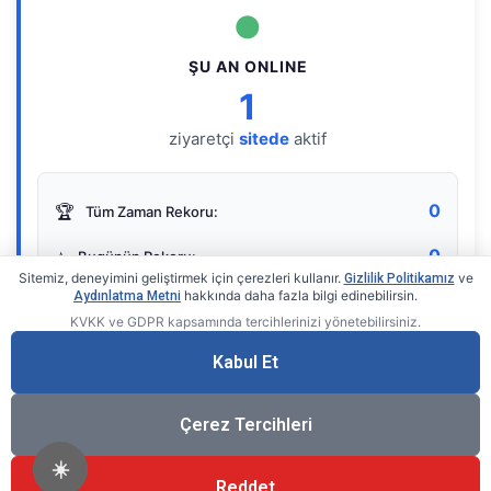
●
ŞU AN ONLINE
1
ziyaretçi
sitede
aktif
0
🏆
Tüm Zaman Rekoru:
0
⭐
Bugünün Rekoru:
Sitemiz, deneyimini geliştirmek için çerezleri kullanır.
ve
Gizlilik Politikamız
hakkında daha fazla bilgi edinebilirsin.
Aydınlatma Metni
KVKK ve GDPR kapsamında tercihlerinizi yönetebilirsiniz.
Live Online Counter
• by KerimUsta
Gerçek zamanlı sayaç
Kabul Et
Çerez Tercihleri
☀️
Reddet