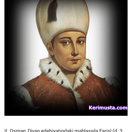
II. Osman, Divan edebiyatındaki mahlasıyla Farisî (d. 3