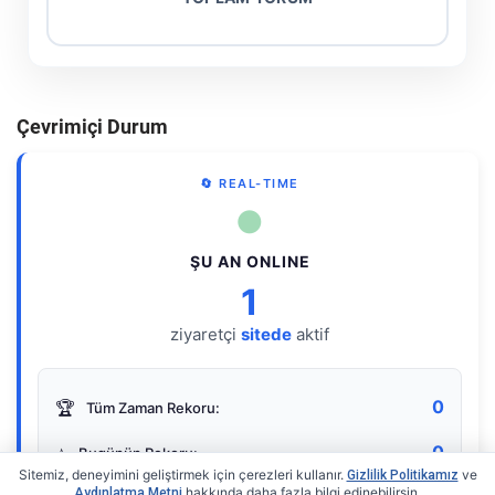
Çevrimiçi Durum
🔄 REAL-TIME
●
ŞU AN ONLINE
1
ziyaretçi
sitede
aktif
0
🏆
Tüm Zaman Rekoru:
0
⭐
Bugünün Rekoru:
Sitemiz, deneyimini geliştirmek için çerezleri kullanır.
ve
Gizlilik Politikamız
hakkında daha fazla bilgi edinebilirsin.
Aydınlatma Metni