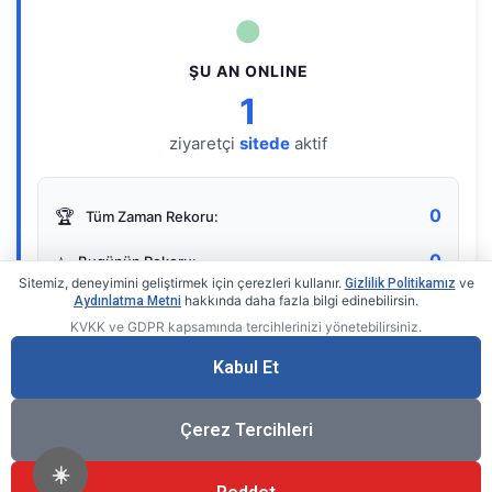
●
ŞU AN ONLINE
1
ziyaretçi
sitede
aktif
0
🏆
Tüm Zaman Rekoru:
0
⭐
Bugünün Rekoru:
Sitemiz, deneyimini geliştirmek için çerezleri kullanır.
ve
Gizlilik Politikamız
hakkında daha fazla bilgi edinebilirsin.
Aydınlatma Metni
KVKK ve GDPR kapsamında tercihlerinizi yönetebilirsiniz.
Live Online Counter
• by KerimUsta
Gerçek zamanlı sayaç
Kabul Et
Çerez Tercihleri
☀️