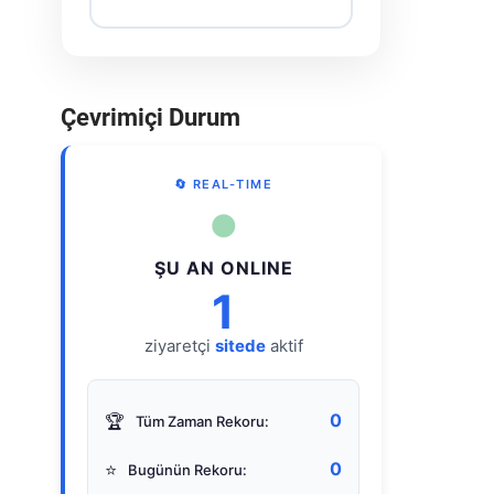
Çevrimiçi Durum
🔄 REAL-TIME
●
ŞU AN ONLINE
1
ziyaretçi
sitede
aktif
0
🏆
Tüm Zaman Rekoru:
0
⭐
Bugünün Rekoru: