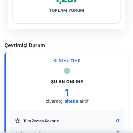
TOPLAM YORUM
Çevrimiçi Durum
🔄 REAL-TIME
●
ŞU AN ONLINE
1
ziyaretçi
sitede
aktif
0
🏆
Tüm Zaman Rekoru:
0
⭐
Bugünün Rekoru: