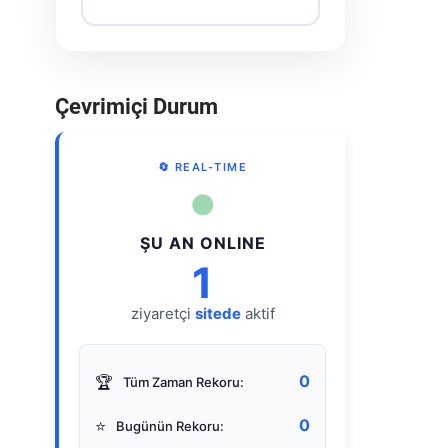
Çevrimiçi Durum
🔄 REAL-TIME
●
ŞU AN ONLINE
1
ziyaretçi
sitede
aktif
0
🏆
Tüm Zaman Rekoru:
0
⭐
Bugünün Rekoru: