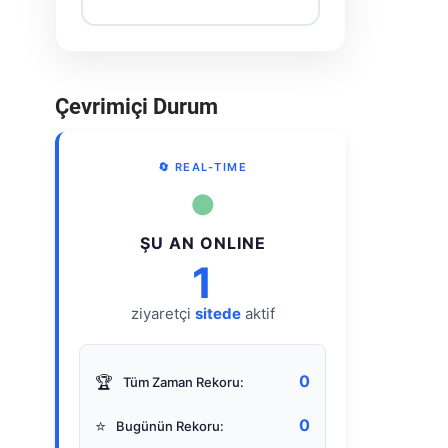
Çevrimiçi Durum
🔄 REAL-TIME
●
ŞU AN ONLINE
1
ziyaretçi
sitede
aktif
0
🏆
Tüm Zaman Rekoru:
0
⭐
Bugünün Rekoru: