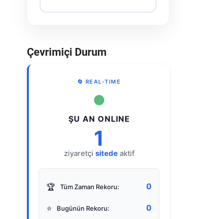
Çevrimiçi Durum
🔄 REAL-TIME
●
ŞU AN ONLINE
1
ziyaretçi
sitede
aktif
0
🏆
Tüm Zaman Rekoru:
0
⭐
Bugünün Rekoru: