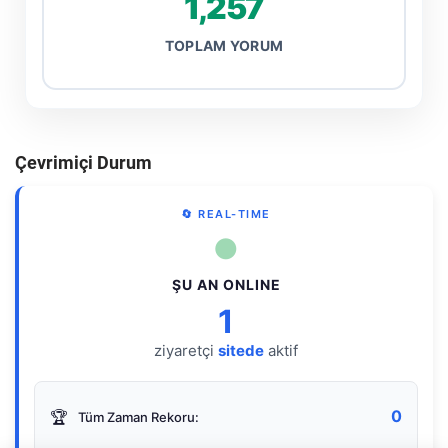
1,257
TOPLAM YORUM
Çevrimiçi Durum
🔄 REAL-TIME
●
ŞU AN ONLINE
1
ziyaretçi
sitede
aktif
0
🏆
Tüm Zaman Rekoru: