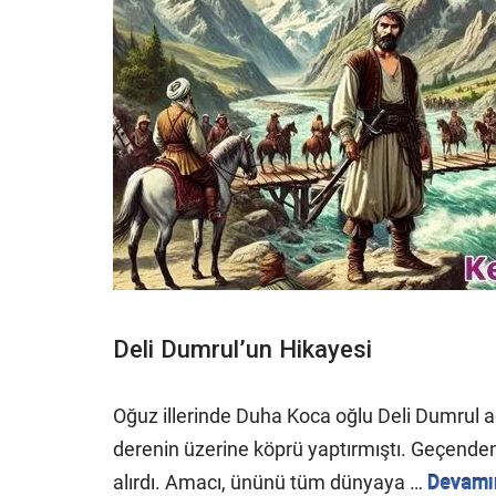
Deli Dumrul’un Hikayesi
Oğuz illerinde Duha Koca oğlu Deli Dumrul adı
derenin üzerine köprü yaptırmıştı. Geçende
alırdı. Amacı, ününü tüm dünyaya …
Devamı