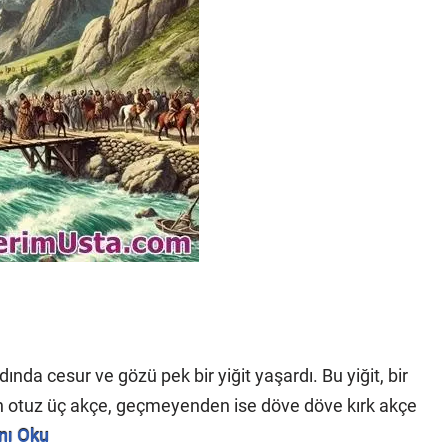
nda cesur ve gözü pek bir yiğit yaşardı. Bu yiğit, bir
n otuz üç akçe, geçmeyenden ise döve döve kırk akçe
nı Oku