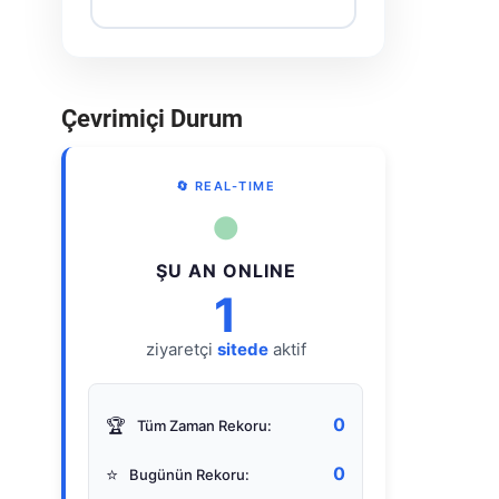
Çevrimiçi Durum
🔄 REAL-TIME
●
ŞU AN ONLINE
1
ziyaretçi
sitede
aktif
0
🏆
Tüm Zaman Rekoru:
0
⭐
Bugünün Rekoru: