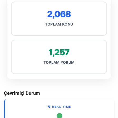
2,068
TOPLAM KONU
1,257
TOPLAM YORUM
Çevrimiçi Durum
🔄 REAL-TIME
●