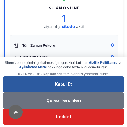
ŞU AN ONLINE
1
ziyaretçi
sitede
aktif
0
🏆
Tüm Zaman Rekoru:
0
⭐
Bugünün Rekoru:
Sitemiz, deneyimini geliştirmek için çerezleri kullanır.
ve
Gizlilik Politikamız
hakkında daha fazla bilgi edinebilirsin.
Aydınlatma Metni
KVKK ve GDPR kapsamında tercihlerinizi yönetebilirsiniz.
Live Online Counter
• by KerimUsta
Gerçek zamanlı sayaç
Kabul Et
Çerez Tercihleri
☀️
Reddet
®
© 2026 KerimUsta
Tüm Hakları Saklıdır.