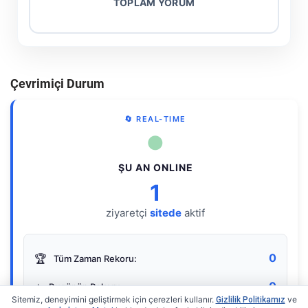
TOPLAM YORUM
Çevrimiçi Durum
🔄 REAL-TIME
●
ŞU AN ONLINE
1
ziyaretçi
sitede
aktif
0
🏆
Tüm Zaman Rekoru:
0
⭐
Bugünün Rekoru:
Sitemiz, deneyimini geliştirmek için çerezleri kullanır.
ve
Gizlilik Politikamız