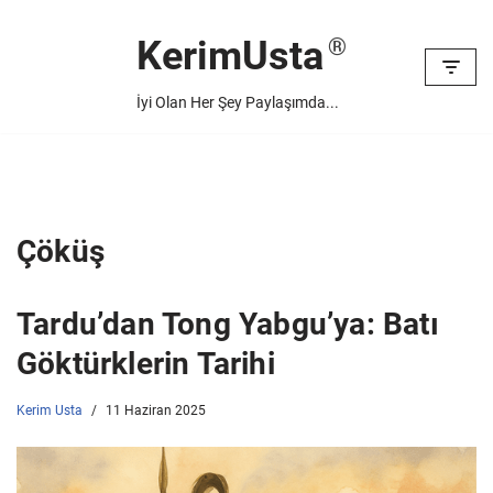
KerimUsta
İçeriğe
geç
İyi Olan Her Şey Paylaşımda...
Çöküş
Tardu’dan Tong Yabgu’ya: Batı
Göktürklerin Tarihi
Kerim Usta
11 Haziran 2025