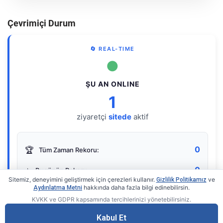
Çevrimiçi Durum
🔄 REAL-TIME
●
ŞU AN ONLINE
1
ziyaretçi
sitede
aktif
0
🏆
Tüm Zaman Rekoru:
0
⭐
Bugünün Rekoru:
Sitemiz, deneyimini geliştirmek için çerezleri kullanır.
ve
Gizlilik Politikamız
hakkında daha fazla bilgi edinebilirsin.
Aydınlatma Metni
KVKK ve GDPR kapsamında tercihlerinizi yönetebilirsiniz.
Live Online Counter
• by KerimUsta
Gerçek zamanlı sayaç
Kabul Et