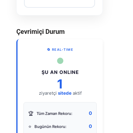
Çevrimiçi Durum
🔄 REAL-TIME
●
ŞU AN ONLINE
1
ziyaretçi
sitede
aktif
0
🏆
Tüm Zaman Rekoru:
0
⭐
Bugünün Rekoru: