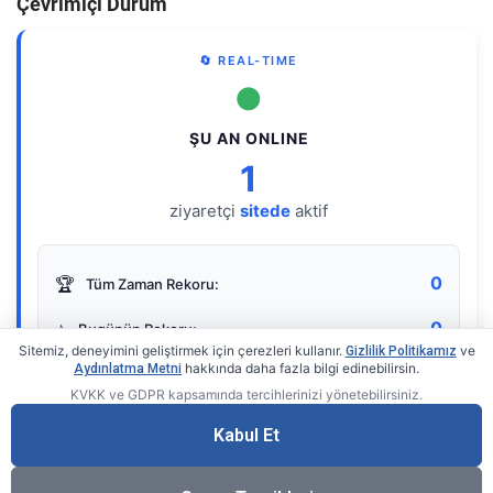
Çevrimiçi Durum
🔄 REAL-TIME
●
ŞU AN ONLINE
1
ziyaretçi
sitede
aktif
0
🏆
Tüm Zaman Rekoru:
0
⭐
Bugünün Rekoru:
Sitemiz, deneyimini geliştirmek için çerezleri kullanır.
ve
Gizlilik Politikamız
hakkında daha fazla bilgi edinebilirsin.
Aydınlatma Metni
KVKK ve GDPR kapsamında tercihlerinizi yönetebilirsiniz.
Live Online Counter
• by KerimUsta
Gerçek zamanlı sayaç
Kabul Et