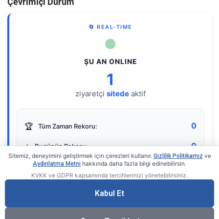
Çevrimiçi Durum
🔄 REAL-TIME
●
ŞU AN ONLINE
1
ziyaretçi
sitede
aktif
0
🏆
Tüm Zaman Rekoru:
0
⭐
Bugünün Rekoru:
Sitemiz, deneyimini geliştirmek için çerezleri kullanır.
ve
Gizlilik Politikamız
hakkında daha fazla bilgi edinebilirsin.
Aydınlatma Metni
KVKK ve GDPR kapsamında tercihlerinizi yönetebilirsiniz.
Live Online Counter
• by KerimUsta
Gerçek zamanlı sayaç
Kabul Et