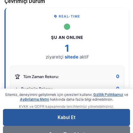
Çevrimiçi Durum
🔄 REAL-TIME
●
ŞU AN ONLINE
1
ziyaretçi
sitede
aktif
0
🏆
Tüm Zaman Rekoru:
0
⭐
Bugünün Rekoru:
Sitemiz, deneyimini geliştirmek için çerezleri kullanır.
ve
Gizlilik Politikamız
hakkında daha fazla bilgi edinebilirsin.
Aydınlatma Metni
KVKK ve GDPR kapsamında tercihlerinizi yönetebilirsiniz.
Live Online Counter
• by KerimUsta
Gerçek zamanlı sayaç
Kabul Et