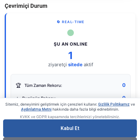
Çevrimiçi Durum
🔄 REAL-TIME
●
ŞU AN ONLINE
1
ziyaretçi
sitede
aktif
0
🏆
Tüm Zaman Rekoru:
0
⭐
Bugünün Rekoru:
Sitemiz, deneyimini geliştirmek için çerezleri kullanır.
ve
Gizlilik Politikamız
hakkında daha fazla bilgi edinebilirsin.
Aydınlatma Metni
KVKK ve GDPR kapsamında tercihlerinizi yönetebilirsiniz.
Live Online Counter
• by KerimUsta
Gerçek zamanlı sayaç
Kabul Et