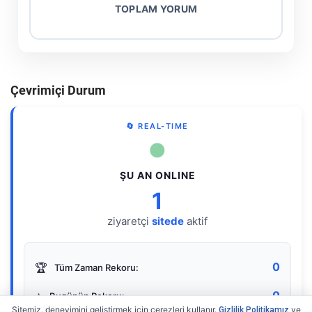
TOPLAM YORUM
Çevrimiçi Durum
🔄 REAL-TIME
●
ŞU AN ONLINE
1
ziyaretçi
sitede
aktif
0
🏆
Tüm Zaman Rekoru:
0
⭐
Bugünün Rekoru:
Sitemiz, deneyimini geliştirmek için çerezleri kullanır.
ve
Gizlilik Politikamız