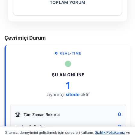
TOPLAM YORUM
Çevrimiçi Durum
🔄 REAL-TIME
●
ŞU AN ONLINE
1
ziyaretçi
sitede
aktif
0
🏆
Tüm Zaman Rekoru:
0
⭐
Bugünün Rekoru:
Sitemiz, deneyimini geliştirmek için çerezleri kullanır.
ve
Gizlilik Politikamız