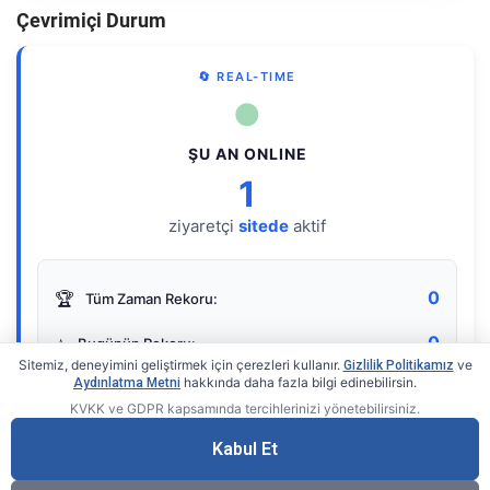
Çevrimiçi Durum
🔄 REAL-TIME
●
ŞU AN ONLINE
1
ziyaretçi
sitede
aktif
0
🏆
Tüm Zaman Rekoru:
0
⭐
Bugünün Rekoru:
Sitemiz, deneyimini geliştirmek için çerezleri kullanır.
ve
Gizlilik Politikamız
hakkında daha fazla bilgi edinebilirsin.
Aydınlatma Metni
KVKK ve GDPR kapsamında tercihlerinizi yönetebilirsiniz.
Live Online Counter
• by KerimUsta
Gerçek zamanlı sayaç
Kabul Et