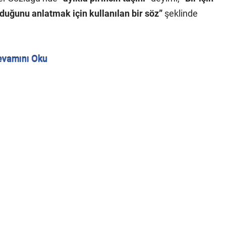
duğunu anlatmak için kullanılan bir söz”
şeklinde
evamını Oku