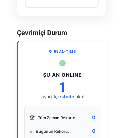
Çevrimiçi Durum
🔄 REAL-TIME
●
ŞU AN ONLINE
1
ziyaretçi
sitede
aktif
0
🏆
Tüm Zaman Rekoru:
0
⭐
Bugünün Rekoru: