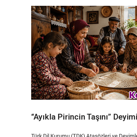
“Ayıkla Pirincin Taşını” Deyi
Türk Dil Kurumu (TDK) Atasözleri ve Deyim