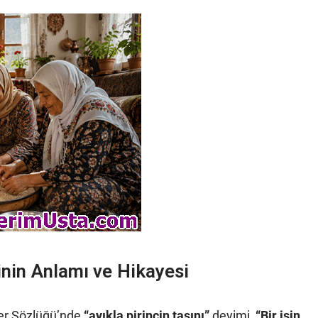
minin Anlamı ve Hikayesi
ler Sözlüğü’nde
“ayıkla pirincin taşını”
deyimi,
“Bir işin