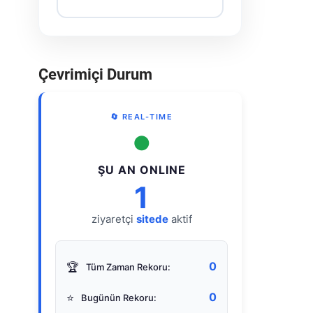
Çevrimiçi Durum
🔄 REAL-TIME
●
ŞU AN ONLINE
1
ziyaretçi
sitede
aktif
0
🏆
Tüm Zaman Rekoru:
0
⭐
Bugünün Rekoru: