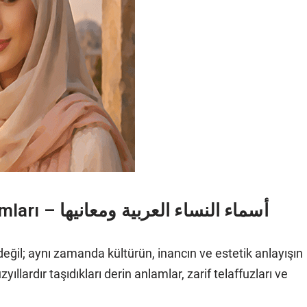
Arapça Kadın İsimleri ve Anlamları – أسماء النساء العربية ومعانيها
 değil; aynı zamanda kültürün, inancın ve estetik anlayışın
yıllardır taşıdıkları derin anlamlar, zarif telaffuzları ve