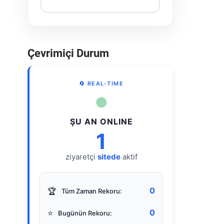
Çevrimiçi Durum
🔄 REAL-TIME
●
ŞU AN ONLINE
1
ziyaretçi
sitede
aktif
0
🏆
Tüm Zaman Rekoru:
0
⭐
Bugünün Rekoru: