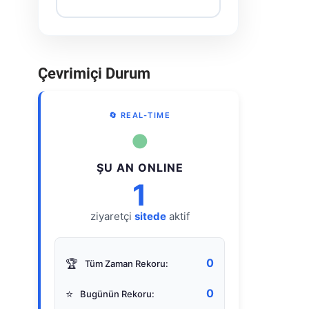
Çevrimiçi Durum
🔄 REAL-TIME
●
ŞU AN ONLINE
1
ziyaretçi
sitede
aktif
0
🏆
Tüm Zaman Rekoru:
0
⭐
Bugünün Rekoru: