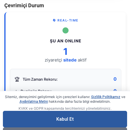
Çevrimiçi Durum
🔄 REAL-TIME
●
ŞU AN ONLINE
1
ziyaretçi
sitede
aktif
0
🏆
Tüm Zaman Rekoru:
0
⭐
Bugünün Rekoru:
Sitemiz, deneyimini geliştirmek için çerezleri kullanır.
ve
Gizlilik Politikamız
hakkında daha fazla bilgi edinebilirsin.
Aydınlatma Metni
KVKK ve GDPR kapsamında tercihlerinizi yönetebilirsiniz.
Live Online Counter
• by KerimUsta
Gerçek zamanlı sayaç
Kabul Et