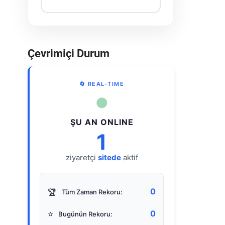
Çevrimiçi Durum
🔄 REAL-TIME
●
ŞU AN ONLINE
1
ziyaretçi
sitede
aktif
0
🏆
Tüm Zaman Rekoru:
0
⭐
Bugünün Rekoru: