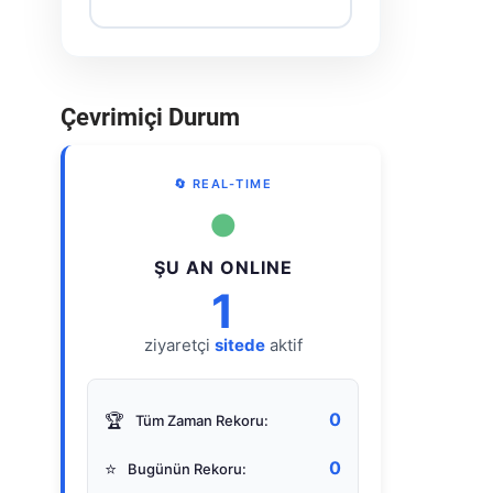
Çevrimiçi Durum
🔄 REAL-TIME
●
ŞU AN ONLINE
1
ziyaretçi
sitede
aktif
0
🏆
Tüm Zaman Rekoru:
0
⭐
Bugünün Rekoru: