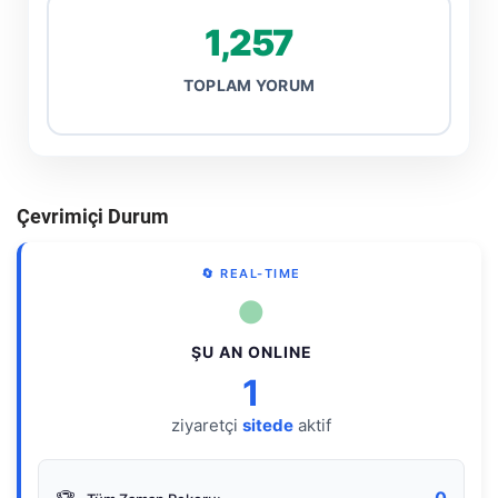
1,257
TOPLAM YORUM
Çevrimiçi Durum
🔄 REAL-TIME
●
ŞU AN ONLINE
1
ziyaretçi
sitede
aktif
0