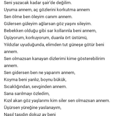
Seni yazacak kadar şair’de değilim.
Uyuma annem, aç gözlerini korkutma annem
Sen ölme ben öleyim canım annem.
Gülersen güleyim ağlarsan göz yaşını sileyim.
Bebekken olduğu gibi sar kollarınla beni annem,
Üşüyorum, korkuyorum, duanla ört üstümü,
Yıldızlar uyuduğunda, elimden tut güneşe götür beni
annem.
Sen olmazsan kanayan dizlerimi kime gösterebilirim
annem.
Sen gidersen ben ne yaparım annem,
Koyma beni yanlız, boynu bükük,
Sıcaklığından, sevginden annem.
Sana sarılmayı özledim,
Kızıl akan göz yaşlarımı kim siler sen olmazsan annem.
Üşürsen yüreğine yaslanayım,
Nasıl taşıdın dokuz ay beni