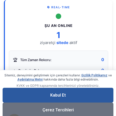
🔄 REAL-TIME
●
ŞU AN ONLINE
1
ziyaretçi
sitede
aktif
0
🏆
Tüm Zaman Rekoru:
0
⭐
Bugünün Rekoru:
Sitemiz, deneyimini geliştirmek için çerezleri kullanır.
ve
Gizlilik Politikamız
hakkında daha fazla bilgi edinebilirsin.
Aydınlatma Metni
KVKK ve GDPR kapsamında tercihlerinizi yönetebilirsiniz.
Live Online Counter
• by KerimUsta
Gerçek zamanlı sayaç
Kabul Et
Çerez Tercihleri