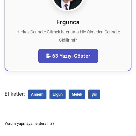
Ergunca
Herkes Cennete Gitmek İster ama Hiç Ölmeden Cennete
Gidilir mi?
📝 63 Yazıyı Göster
Etiketler:
Annem
Ergün
Melek
Şiir
Yorum yapmaya ne dersiniz?