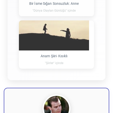
Bir İsme Sığan Sonsuzluk: Anne
"Dünya Olayları Günlüğü" içinde
Anam Şiiri- Kısıklı
"Şiirler" içinde