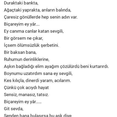
Duraktaki bankta,
Ağaçtaki yaprakta, arıların balında,
Çaresiz gönüllerde hep senin adın var.
Biçareyim ey yâr….
Ey canıma canlar katan sevgili,
Bir görsem ne çıkar,
İçsem ölümsüzlük şerbetini.
Bir baksan bana,
Ruhumun derinliklerine,
Aşkın bağladığı elim ayağım çözülürdü beni kurtarırdı.
Boynumu uzatırdım sana ey sevgili,
Kes kılıçla, dinerdi yaram, acılarım.
Çünkü çok acıydı hayat
Sensiz, manasız, tatsız.
Biçareyim ey yâr……
Git sevda,
Senden bana bulaşırsa bu aşk diye