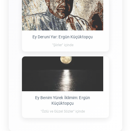
Ey Deruni Yar: Ergün Küçüktopçu
"Şiirler" içinde
Ey Benim Yürek İklimim: Ergün
Küçüktopçu
"Özlü ve Güzel Sözler" içinde