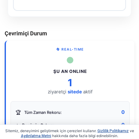
Çevrimiçi Durum
🔄 REAL-TIME
●
ŞU AN ONLINE
1
ziyaretçi
sitede
aktif
0
🏆
Tüm Zaman Rekoru:
0
⭐
Bugünün Rekoru:
Sitemiz, deneyimini geliştirmek için çerezleri kullanır.
ve
Gizlilik Politikamız
hakkında daha fazla bilgi edinebilirsin.
Aydınlatma Metni