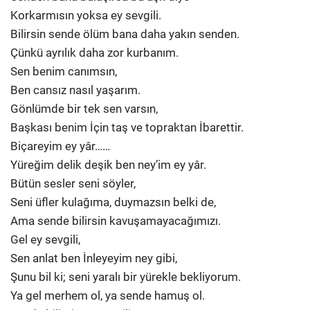
Korkarmısın yoksa ey sevgili.
Bilirsin sende ölüm bana daha yakın senden.
Çünkü ayrılık daha zor kurbanım.
Sen benim canımsın,
Ben cansız nasıl yaşarım.
Gönlümde bir tek sen varsın,
Başkası benim İçin taş ve topraktan İbarettir.
Biçareyim ey yâr……
Yüreğim delik deşik ben ney’im ey yâr.
Bütün sesler seni söyler,
Seni üfler kulağıma, duymazsın belki de,
Ama sende bilirsin kavuşamayacağımızı.
Gel ey sevgili,
Sen anlat ben İnleyeyim ney gibi,
Şunu bil ki; seni yaralı bir yürekle bekliyorum.
Ya gel merhem ol, ya sende hamuş ol.