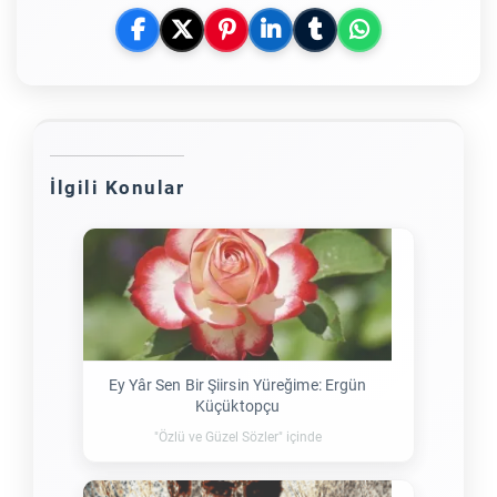
İlgili Konular
Ey Yâr Sen Bir Şiirsin Yüreğime: Ergün
Küçüktopçu
"Özlü ve Güzel Sözler" içinde