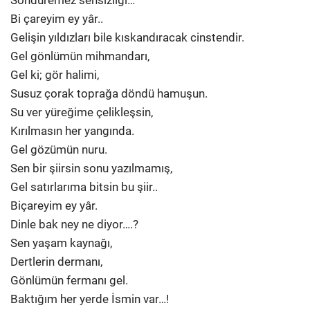
Söndüremez sensizliği…
Bi çareyim ey yâr..
Gelişin yıldızları bile kıskandıracak cinstendir.
Gel gönlümün mihmandarı,
Gel ki; gör halimi,
Susuz çorak toprağa döndü hamuşun.
Su ver yüreğime çelikleşsin,
Kırılmasın her yangında.
Gel gözümün nuru.
Sen bir şiirsin sonu yazılmamış,
Gel satırlarıma bitsin bu şiir..
Biçareyim ey yâr.
Dinle bak ney ne diyor….?
Sen yaşam kaynağı,
Dertlerin dermanı,
Gönlümün fermanı gel.
Baktığım her yerde İsmin var…!