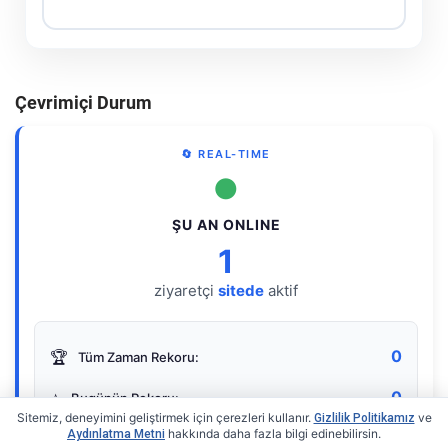
Çevrimiçi Durum
🔄 REAL-TIME
●
ŞU AN ONLINE
1
ziyaretçi
sitede
aktif
0
🏆
Tüm Zaman Rekoru:
0
⭐
Bugünün Rekoru:
Sitemiz, deneyimini geliştirmek için çerezleri kullanır.
ve
Gizlilik Politikamız
hakkında daha fazla bilgi edinebilirsin.
Aydınlatma Metni