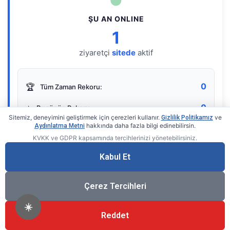
●
ŞU AN ONLINE
1
ziyaretçi
sitede
aktif
0
🏆
Tüm Zaman Rekoru:
0
⭐
Bugünün Rekoru:
Sitemiz, deneyimini geliştirmek için çerezleri kullanır.
ve
Gizlilik Politikamız
hakkında daha fazla bilgi edinebilirsin.
Aydınlatma Metni
KVKK ve GDPR kapsamında tercihlerinizi yönetebilirsiniz.
Live Online Counter
• by KerimUsta
Gerçek zamanlı sayaç
Kabul Et
Çerez Tercihleri
☀️
Reddet
®
© 2026 KerimUsta
Tüm Hakları Saklıdır.