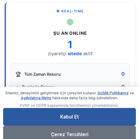
🔄 REAL-TIME
●
ŞU AN ONLINE
1
ziyaretçi
sitede
aktif
0
🏆
Tüm Zaman Rekoru:
0
⭐
Bugünün Rekoru:
Sitemiz, deneyimini geliştirmek için çerezleri kullanır.
ve
Gizlilik Politikamız
hakkında daha fazla bilgi edinebilirsin.
Aydınlatma Metni
KVKK ve GDPR kapsamında tercihlerinizi yönetebilirsiniz.
Live Online Counter
• by KerimUsta
Gerçek zamanlı sayaç
Kabul Et
Çerez Tercihleri