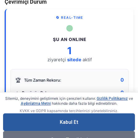
Çevrimiçi Durum
🔄 REAL-TIME
●
ŞU AN ONLINE
1
ziyaretçi
sitede
aktif
0
🏆
Tüm Zaman Rekoru:
0
⭐
Bugünün Rekoru:
Sitemiz, deneyimini geliştirmek için çerezleri kullanır.
ve
Gizlilik Politikamız
hakkında daha fazla bilgi edinebilirsin.
Aydınlatma Metni
KVKK ve GDPR kapsamında tercihlerinizi yönetebilirsiniz.
Live Online Counter
• by KerimUsta
Gerçek zamanlı sayaç
Kabul Et