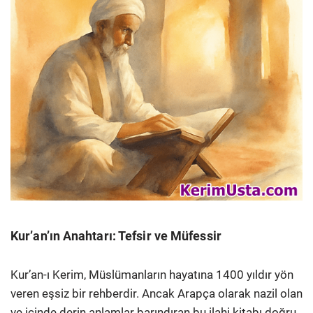
Kur’an’ın Anahtarı: Tefsir ve Müfessir
Kur’an-ı Kerim, Müslümanların hayatına 1400 yıldır yön
veren eşsiz bir rehberdir. Ancak Arapça olarak nazil olan
ve içinde derin anlamlar barındıran bu ilahi kitabı doğru