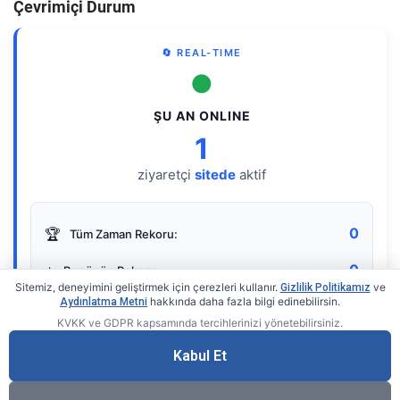
Çevrimiçi Durum
🔄 REAL-TIME
●
ŞU AN ONLINE
1
ziyaretçi
sitede
aktif
0
🏆
Tüm Zaman Rekoru:
0
⭐
Bugünün Rekoru:
Sitemiz, deneyimini geliştirmek için çerezleri kullanır.
ve
Gizlilik Politikamız
hakkında daha fazla bilgi edinebilirsin.
Aydınlatma Metni
KVKK ve GDPR kapsamında tercihlerinizi yönetebilirsiniz.
Live Online Counter
• by KerimUsta
Gerçek zamanlı sayaç
Kabul Et