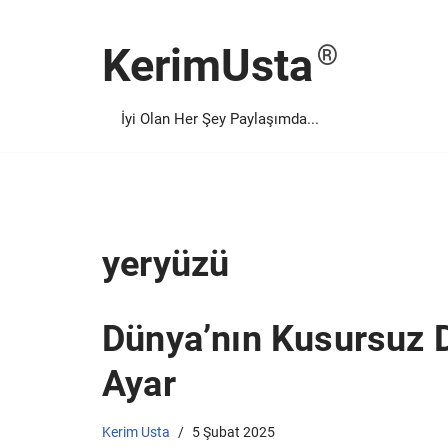
KerimUsta
İçeriğe
geç
İyi Olan Her Şey Paylaşımda...
yeryüzü
Dünya’nın Kusursuz D
Ayar
Kerim Usta
5 Şubat 2025