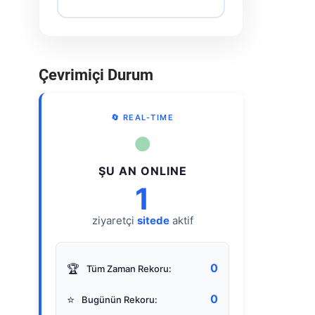
Çevrimiçi Durum
🔄 REAL-TIME
●
ŞU AN ONLINE
1
ziyaretçi
sitede
aktif
0
🏆
Tüm Zaman Rekoru:
0
⭐
Bugünün Rekoru: