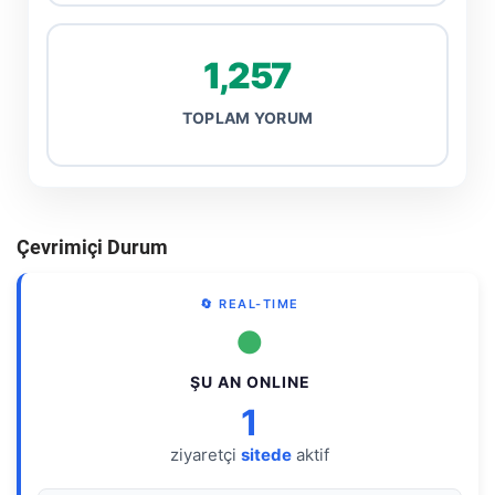
1,257
TOPLAM YORUM
Çevrimiçi Durum
🔄 REAL-TIME
●
ŞU AN ONLINE
1
ziyaretçi
sitede
aktif