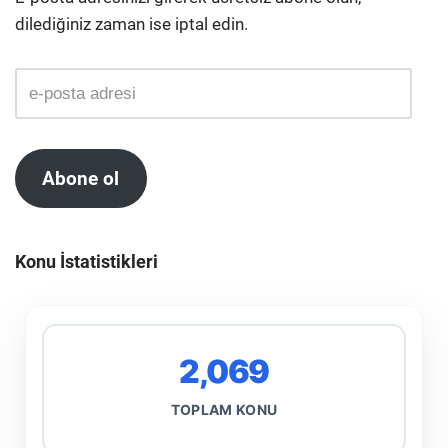
dilediğiniz zaman ise iptal edin.
Abone ol
Konu İstatistikleri
2,069
TOPLAM KONU