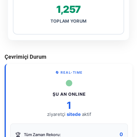
1,257
TOPLAM YORUM
Çevrimiçi Durum
🔄 REAL-TIME
●
ŞU AN ONLINE
1
ziyaretçi
sitede
aktif
0
🏆
Tüm Zaman Rekoru: