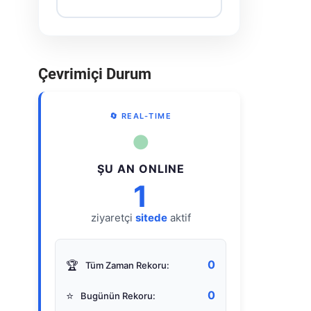
Çevrimiçi Durum
🔄 REAL-TIME
●
ŞU AN ONLINE
1
ziyaretçi
sitede
aktif
0
🏆
Tüm Zaman Rekoru:
0
⭐
Bugünün Rekoru: