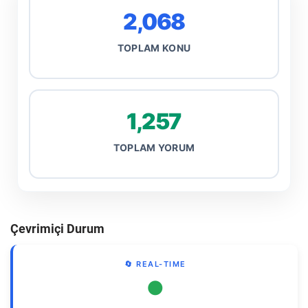
2,068
TOPLAM KONU
1,257
TOPLAM YORUM
Çevrimiçi Durum
🔄 REAL-TIME
●