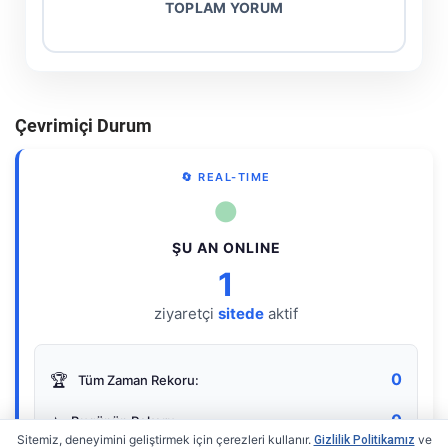
TOPLAM YORUM
Çevrimiçi Durum
🔄 REAL-TIME
●
ŞU AN ONLINE
1
ziyaretçi
sitede
aktif
0
🏆
Tüm Zaman Rekoru:
0
⭐
Bugünün Rekoru:
Sitemiz, deneyimini geliştirmek için çerezleri kullanır.
ve
Gizlilik Politikamız