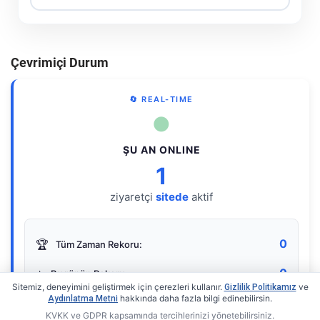
Çevrimiçi Durum
🔄 REAL-TIME
●
ŞU AN ONLINE
1
ziyaretçi
sitede
aktif
0
🏆
Tüm Zaman Rekoru:
0
⭐
Bugünün Rekoru:
Sitemiz, deneyimini geliştirmek için çerezleri kullanır.
ve
Gizlilik Politikamız
hakkında daha fazla bilgi edinebilirsin.
Aydınlatma Metni
KVKK ve GDPR kapsamında tercihlerinizi yönetebilirsiniz.