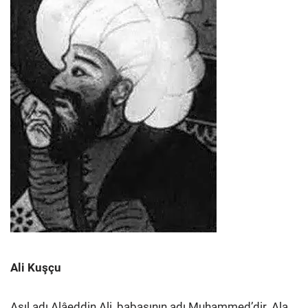
Ali Kuşçu
Asıl adı Alâeddin Ali, babasının adı Muhammed’dir. Ala